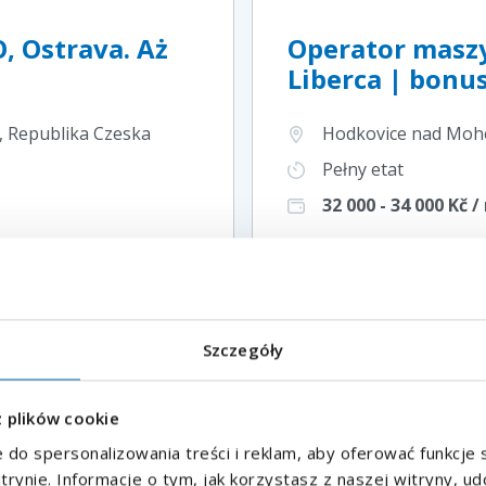
, Ostrava. Aż
Operator maszy
Liberca | bonu
, Republika Czeska
Hodkovice nad Mohel
Pełny etat
32 000 - 34 000
Kč /
Dopłata na dojazd
Twój email
*
Szczegóły
 adres e-mail
z plików cookie
Twój telefon
*
a
 do spersonalizowania treści i reklam, aby oferować funkcje
Kod
itrynie. Informacje o tym, jak korzystasz z naszej witryny, 
+48