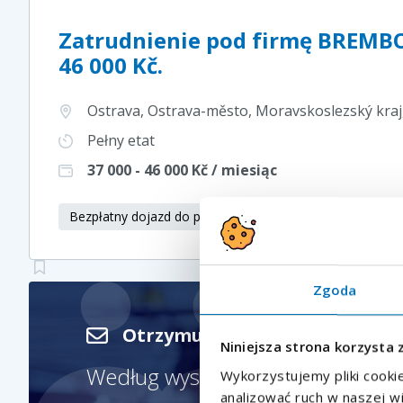
Zatrudnienie pod firmę BREMBO
46 000 Kč.
Ostrava, Ostrava-město, Moravskoslezský kraj
Pełny etat
37 000 - 46 000
Kč / miesiąc
Bezpłatny dojazd do pracy
Zgoda
Otrzymuj nowe oferty na swój
Niniejsza strona korzysta 
Według wyszukiwania
Produkcj
Wykorzystujemy pliki cookie
analizować ruch w naszej w