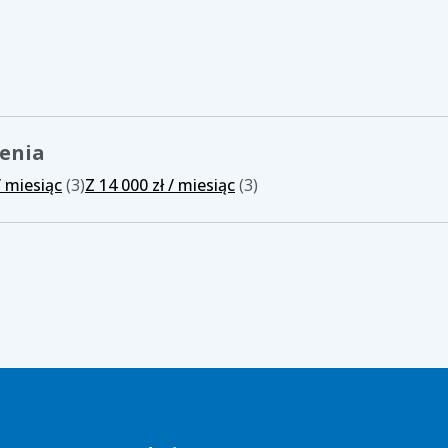
zenia
/ miesiąc
(3)
Z 14 000 zł / miesiąc
(3)