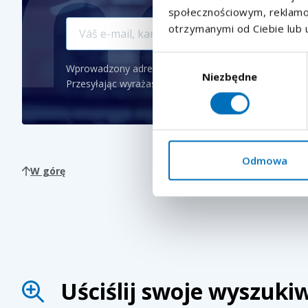
społecznościowym, reklamow
otrzymanymi od Ciebie lub 
Wybór
Wprowadzony adres e-mail zostanie wykorzystany do 
Niezbędne
zgody
Przesyłając wyrażasz zgodę na
przetwarzanie danyc
Odmowa
W górę
Uściślij swoje wyszuki