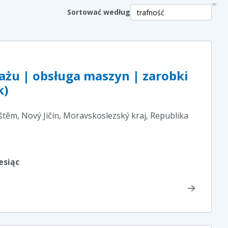
Sortować według
żu | obsługa maszyn | zarobki
k)
těm, Nový Jičín, Moravskoslezský kraj
, Republika
esiąc