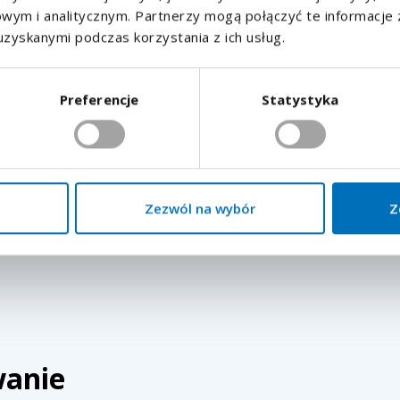
ym i analitycznym. Partnerzy mogą połączyć te informacje 
uzyskanymi podczas korzystania z ich usług.
Hlídat nové nabídky
Wysyłając zgłoszenie wyrażam zgodę na
przetwarzanie
danych osobowych
.
wysyłania podobnych ofert pracy.
Preferencje
Statystyka
Wysłać
h osobowych
.
Zezwól na wybór
Z
wanie