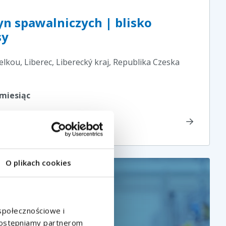
n spawalniczych | blisko
sy
kou, Liberec, Liberecký kraj
, Republika Czeska
 miesiąc
O plikach cookies
 społecznościowe i
udostępniamy partnerom