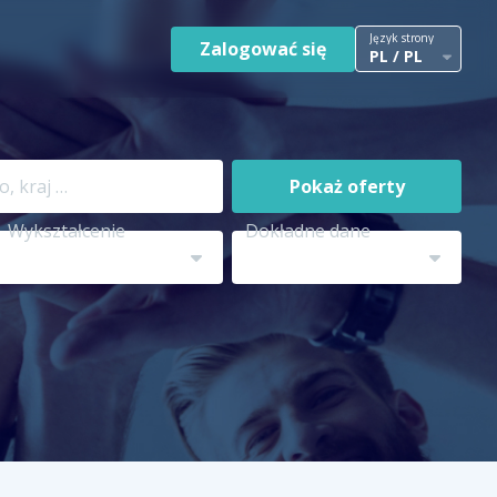
Język strony
Zalogować się
PL / PL
Pokaż oferty
Wykształcenie
Dokładne dane
a